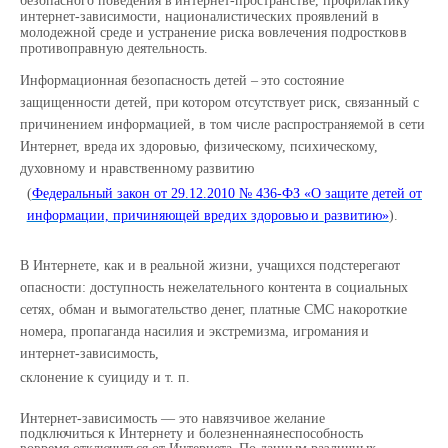
безопасного
поведения
в
интернет-пространстве,
профилактику
интернет-зависимости, националистических проявлений в
молодежной среде и устранение риска вовлечения подростков
в
противоправную
деятельность.
Информационная
безопасность
детей
–
это
состояние
защищенности
детей,
при
котором отсутствует риск, связанный с
причинением информацией, в том числе распространяемой в сети
Интернет,
вреда
их
здоровью,
физическому,
психическому,
духовному
и
нравственному
развитию
(
Федеральный закон от 29.12.2010 № 436-ФЗ «О защите детей от
информации, причиняющей вред
их
здоровью
и
развитию»
).
В
Интернете, как
и в
реальной жизни,
учащихся
подстерегают
опасности:
доступность нежелательного контента в социальных
сетях, обман и вымогательство денег, платные СМС на
короткие
номера,
пропаганда
насилия
и
экстремизма,
игромания
и
интернет-зависимость,
склонение
к суициду
и
т.
п.
Интернет-зависимость — это навязчивое желание
подключиться к Интернету и болезненная
неспособность