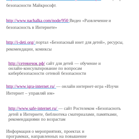
безопасности
Майкрософт.
http://www.nachalka.com/node/950
Видео
«Развлечение
и
безопасность
в
Интернете»
http://i-deti.org/
портал
«Безопасный
инет
для
детей»,
ресурсы,
рекомендации,
комиксы
http://сетевичок.рф/
сайт для детей — обучение и
онлайн-консультирование по вопросам
кибербезопасности
сетевой
безопасности
http://www.igra-internet.ru/
—
онлайн
интернет-игра
«Изучи
Интернет
–
управляй
им»
http://www.safe-internet.ru/
— сайт Ростелеком «Безопасноть
детей в Интернете, библиотека с
материалами,
памятками,
рекомендациями
по возрастам
Информация о мероприятиях, проектах и
программах, направленных на повышение