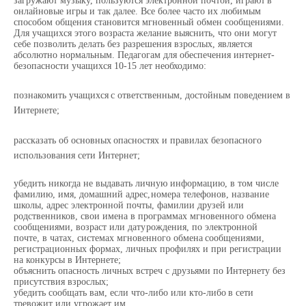
загружают
музыку,
пользуются
электронной почтой,
играют
в
онлайновые игры и так далее. Все более часто их любимым
способом общения становится
мгновенный обмен сообщениями.
Для учащихся этого возраста желание выяснить, что они могут
себе позволить делать без разрешения взрослых, является
абсолютно нормальным. Педагогам
для
обеспечения
интернет-
безопасности
учащихся
10-15
лет
необходимо:
познакомить
учащихся
с
ответственным,
достойным
поведением
в
Интернете;
рассказать
об
основных
опасностях
и правилах
безопасного
использования
сети Интернет;
убедить никогда не выдавать личную информацию, в том числе
фамилию, имя, домашний адрес,
номера
телефонов,
название
школы,
адрес
электронной почты,
фамилии
друзей или
родственников, свои имена в программах мгновенного обмена
сообщениями, возраст или дату
рождения,
по
электронной
почте,
в
чатах,
системах
мгновенного
обмена
сообщениями,
регистрационных формах, личных профилях и при регистрации
на конкурсы в Интернете;
объяснить опасность личных встреч с друзьями по Интернету без
присутствия взрослых;
убедить
сообщать
вам,
если
что-либо
или
кто-либо
в сети
тревожит
или
угрожает
им.