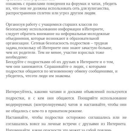
ознакомь с правилами поведения на форумах и чатах, убедить
их, что они не должны
использовать
сеть
для
хулиганства,
распространения
сплетен
или
угроз
другим
людям.
Организуя работу с учащимися старших классов по
безопасному использованию информации в
Интернете,
следует
обратить
внимание на
неформальные
молодежные
объединения,
которые возникают в образовательной
организации. Сетевая безопасность подростков – трудная
задача,
поскольку об Интернете они знают зачастую больше,
чем их родители. Тем не менее, участие
взрослых
тоже
необходимо:
Беседуйте с подростками об их друзьях в Интернете и о том,
чем они занимаются. Спрашивайте о
людях, с которыми
подростки общаются по мгновенному обмену сообщениями, и
убедитесь, что
эти
люди
им знакомы.
Интересуйтесь,
какими
чатами
и
досками
объявлений
пользуются
подростки,
и
с
кем
они общаются. Поощряйте использование
модерируемых (контролируемых) чатов и настаивайте,
чтобы
они
не
общались с
кем-то
в
приватном
режиме.
Настаивайте, чтобы подростки осторожно соглашались или не
соглашались вовсе на личные
встречи
с
друзьями
из
Интернета.
Напоминайте,
какие
опасности
это
может
за
собой
повлечь.