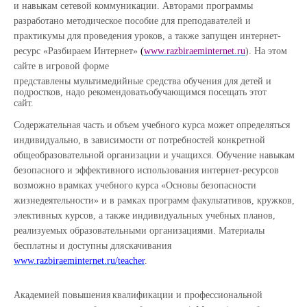
и навыкам сетевой коммуникации. Авторами программы
разработано методическое
пособие для преподавателей и
практикумы для проведения уроков, а также запущен интернет-
ресурс
«Разбираем
Интернет»
(
www.razbiraeminternet.ru
).
На
этом
сайте
в игровой форме
представлены мультимедийные средства обучения для детей и
подростков, надо рекомендовать
обучающимся
посещать этот
сайт.
Содержательная
часть
и
объем
учебного
курса
может
определяться
индивидуально, в зависимости от потребностей конкретной
общеобразовательной организации и учащихся.
Обучение навыкам
безопасного и эффективного использования интернет-ресурсов
возможно в
рамках учебного курса «Основы безопасности
жизнедеятельности» и в рамках программ
факультативов,
кружков,
элективных курсов,
а
также
индивидуальных
учебных
планов,
реализуемых образовательными организациями. Материалы
бесплатны и доступны для
скачивания
www.razbiraeminternet.ru/teacher
.
Академией
повышения
квалификации
и
профессиональной