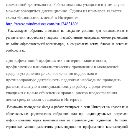
совместной деятельности. Работа команды учащихся в этом случае
можем
проводиться
дистанционно.
Одним
из
примеров
является
схема «Безопасность
детей
в Интернете»
http://www.mindmeister.com/ru/12485180/
Рекомендуем обратить внимание на создание условия для ознакомления с
результатами
творчества учащихся. Разработанные материалы можно размещать
на сайте образовательной
организации, в
социальных сетях, блогах
и
сетевых
сообществах.
Для
эффективной
профилактики
интернет-зависимости,
профилактики
националистических проявлений в молодежной
среде и устранения риска вовлечения подростков в
противоправную
деятельность педагогам необходимо проводить
разъяснительную и консультационную работу с
родителями
учащихся с целью объяснения правил, рисков предоставления
детям средств связи с
выходом
в
Интернет.
Возможно проведение бесед о работе учащихся в сети Интернет на классных и
общешкольных
родительских собраниях или при индивидуальных встречах;
информирование через школьный
сайт
на
страничке для
родителей.
На
таких
страничках можно
разместить
рекомендации
по профилактике компьютерной