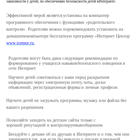
зависимости у детей, по обеспечению безопасности детей в
Интернете.
Эффективной
мерой
является
установка
на
компьютер
программного
обеспечения
с
функциями «родительского
контроля». Родителям можно порекомендовать установить на
домашнем
компьютере
бесплатную
программу
«Интернет Цензор
www.icensor.ru
.
Родителям могут быть даны следующие рекомендации по
формированию у учащихся навыков
безопасного поведения в
сети
Интернет:
Научите детей советоваться с вами перед раскрытием
информации через электронную почту,
чаты,
доски
объявлений,
регистрационные
формы
и
личные
профили.
Научите
детей не
загружать
программы,
музыку
или
файлы
без
вашего
разрешения.
Позволяйте заходить на детские сайты только с
хорошей репутацией и контролируемым
общением.
Беседуйте с детьми об их друзьях в Интернете и о том, чем они
занимаются так, как если бы речь
шла
о
друзьях в
реальной