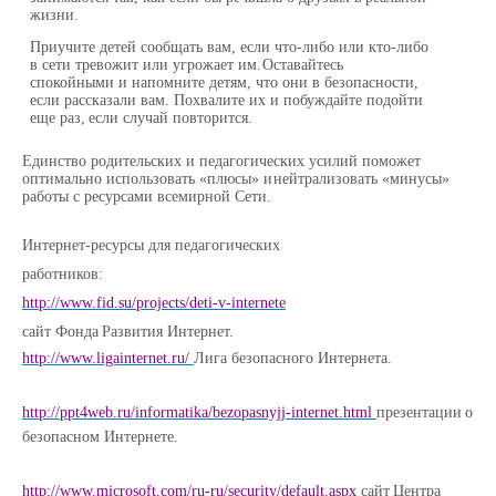
жизни.
Приучите детей сообщать вам, если что-либо или кто-либо
в сети тревожит или угрожает им.
Оставайтесь
спокойными и напомните детям, что они в безопасности,
если рассказали вам.
Похвалите их и
побуждайте
подойти
еще
раз,
если
случай повторится.
Единство родительских и педагогических усилий поможет
оптимально использовать «плюсы» и
нейтрализовать
«минусы»
работы с ресурсами всемирной
Сети.
Интернет-ресурсы для педагогических
работников:
http://www.fid.su/projects/deti-v-internete
сайт
Фонда
Развития
Интернет.
http://www.ligainternet.ru/
Лига
безопасного
Интернета.
http://ppt4web.ru/informatika/bezopasnyjj-internet.html
презентации
о
безопасном
Интернете.
http://www.microsoft.com/ru-ru/security/default.aspx
сайт
Центра