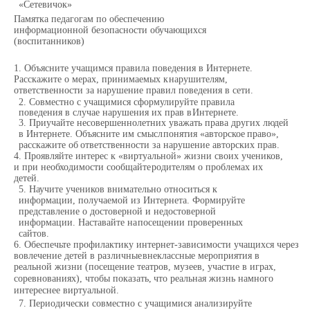
«Сетевичок»
Памятка педагогам по обеспечению
информационной безопасности обучающихся
(воспитанников)
1.
Объясните учащимся правила поведения в Интернете.
Расскажите о мерах, принимаемых к
нарушителям,
ответственности
за
нарушение
правил
поведения в сети.
2.
Совместно с учащимися сформулируйте правила
поведения в случае нарушения их прав в
Интернете.
3.
Приучайте несовершеннолетних уважать права других людей
в Интернете. Объясните им смысл
понятия
«авторское
право»,
расскажите
об
ответственности
за
нарушение авторских
прав.
4.
Проявляйте интерес к «виртуальной» жизни своих учеников,
и при необходимости сообщайте
родителям
о
проблемах их
детей.
5.
Научите учеников внимательно относиться к
информации, получаемой из Интернета.
Формируйте
представление о достоверной и недостоверной
информации. Наставайте на
посещении
проверенных
сайтов.
6.
Обеспечьте профилактику интернет-зависимости учащихся через
вовлечение детей в различные
внеклассные мероприятия
в
реальной жизни
(посещение
театров,
музеев,
участие в
играх,
соревнованиях),
чтобы
показать,
что реальная
жизнь
намного
интереснее виртуальной.
7.
Периодически совместно с учащимися анализируйте