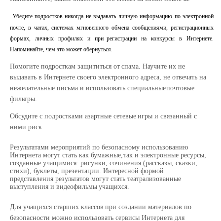
Убедите
подростков
никогда
не
выдавать
личную
информацию
по
электронной
почте,
в
чатах, системах мгновенного обмена сообщениями, регистрационных
формах, личных профилях и при
регистрации на
конкурсы
в
Интернете.
Напоминайте,
чем
это
может
обернуться.
Помогите
подросткам
защититься
от
спама.
Научите
их
не
выдавать
в Интернете
своего электронного адреса, не отвечать на
нежелательные письма и использовать специальные
почтовые
фильтры.
Обсудите
с подростками
азартные
сетевые
игры
и
связанный с
ними
риск.
Результатами мероприятий по безопасному использованию
Интернета могут стать как бумажные,
так и электронные ресурсы,
созданные учащимися: рисунки, сочинения (рассказы, сказки,
стихи),
буклеты,
презентации. Интересной
формой
представления результатов могут
стать театрализованные
выступления
и
видеофильмы
учащихся.
Для учащихся
старших
классов
при
создании
материалов
по
безопасности
можно
использовать сервисы Интернета для