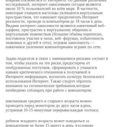
вовремя
отключиться
от
Интернета.
По данным
различных
исследований, интернет-зависимыми сегодня являются
около 10 % пользователей во всём мире. В частности,
некоторые
учащиеся
настолько
увлекаются виртуальным
пространством,
что начинают предпочитать Интернет
реальности,
проводя
за
компьютером
до
18
часов
в
день.
Видами интернет-зависимости являются навязчивый веб-
серфинг, пристрастие к виртуальному общению и
виртуальным знакомствам (большие объёмы переписки,
постоянное участие в чатах, веб-
форумах, избыточность
знакомых и друзей в сети), игровая зависимость —
навязчивое увлечение
компьютерными
играми
по
сети.
Задача педагогов в связи с имеющимися рисками состоит в
том, чтобы указать на эти риски,
предостеречь от
необдуманных поступков, сформировать у учащихся
навыки критического
отношения
к
получаемой
в
Интернете
информации,
воспитать
культуру
безопасного
использования Интернет. Также следует обратить
внимание на гигиенические требования,
которые
необходимо
соблюдать при
работе
с компьютером:
школьникам среднего и старшего возраста можно
проводить перед монитором до двух часов в
день,
устраивая
10-15-минутные
перерывы
каждые
полчаса;
ребенок младшего возраста может находиться за
компьютером не более 15 минут в день, в
условиях