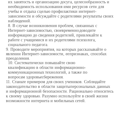
их занятость и организацию досуга,
целесообразность и
необходимость использования ими ресурсов сети для
учебы и отдыха с
целью профилактики интернет-
зависимости и обсуждайте с родителями результаты своих
наблюдений.
8.
В случае возникновения проблем, связанных с
Интернет-зависимостью, своевременно
доводите
информацию до сведения родителей, привлекайте к
работе с учащимися и их
родителями психолога,
социального
педагога.
9.
Проводите мероприятия, на которых рассказывайте о
явлении Интернет-зависимости, ее
признаках,
способах
преодоления.
10.
Систематически повышайте свою
квалификацию в области информационно-
коммуникационных
технологий, а
также по
вопросам
здоровьесбережения.
11.
Станьте примером для своих учеников. Соблюдайте
законодательство в области защиты
персональных данных
и информационной безопасности. Рационально относитесь
к своему
здоровью.
Разумно
используйте в
своей
жизни
возможности
интернета
и
мобильных
сетей.