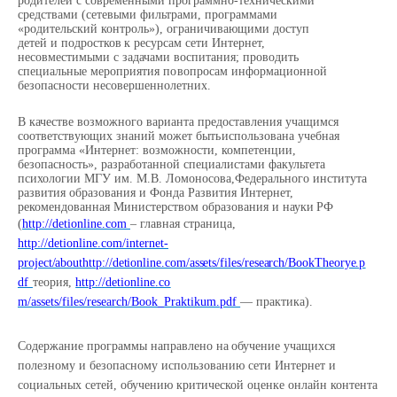
родителей
с современными
программно-техническими
средствами
(сетевыми
фильтрами,
программами
«родительский
контроль»),
ограничивающими
доступ
детей
и
подростков
к
ресурсам
сети Интернет,
несовместимыми с задачами воспитания; проводить
специальные мероприятия по
вопросам
информационной
безопасности
несовершеннолетних.
В качестве возможного варианта предоставления учащимся
соответствующих знаний может быть
использована учебная
программа «Интернет: возможности, компетенции,
безопасность»,
разработанной специалистами факультета
психологии МГУ им. М.В. Ломоносова,Федерального
института
развития образования и Фонда Развития Интернет,
рекомендованная Министерством
образования
и
науки
РФ
(
http://detionline.com
–
главная
страница,
http://detionline.com/internet-
project/about
http://detionline.com/assets/files/research/BookTheorye.p
df
теория
,
http://detionline.co
m/assets/files/research/Book_Praktikum.pdf
—
практика
).
Содержание
программы
направлено на
обучение
учащихся
полезному
и
безопасному использованию сети Интернет и
социальных сетей, обучению критической оценке онлайн
контента