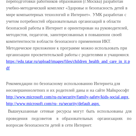
переподготовки работников образования (г.Москва) разработан
учебно-методический комплект «Здоровье и безопасность
детей в
мире компьютерных технологий и Интернет». УМК разработан с
учетом потребностей
образовательных организаций в области
безопасной работы в Интернет и ориентирован на
руководителей,
методистов, педагогов, заинтересованных в повышении своей
компетентности в
области
безопасного
применения
ИКТ.
Методическое
приложение
к
программе можно использовать
при
организации просветительской
работы
с родителями
и
учащимися.
https://edu.tatar.ru/upload/images/files/children_health_and_care_in_it.p
df
Рекомендации
по
безопасному
использованию
Интернета
для
несовершеннолетних
и
их родителей даны и на сайте Майкрософт
http://www.microsoft.com/ru-ru/security/family-safety/kids-
social.aspx
,
http://www.microsoft.com/ru-
ru/security/default.aspx.
Вышеуказанные сетевые ресурсы могут быть использованы для
проведения педсоветов в
образовательных
организациях
по
вопросам
безопасности детей в
сети
Интернет.