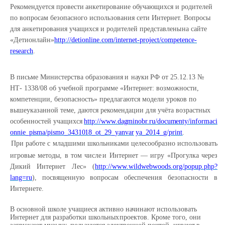
Рекомендуется
провести
анкетирование
обучающихся
и
родителей
по
вопросам
безопасного использования сети Интернет. Вопросы
для анкетирования учащихся и родителей представлены
на
сайте
«Детионлайн»
http://detionline.com/internet-project/competence-
research
.
В
письме
Министерства
образования
и
науки
РФ
от
25.12.13
№
НТ-
1338/08
об учебной программе «Интернет: возможности,
компетенции, безопасность» предлагаются модели уроков по
вышеуказанной
теме, даются рекомендации
для
учёта возрастных
особенностей
учащихся
http://www.dagminobr.ru/documenty/informaci
onnie_pisma/pismo_3431018_ot_29_yanvar
ya_2014_g/print
.
При работе с младшими школьниками целесообразно использовать
игровые методы, в том числе
и Интернет — игру «Прогулка через
Дикий Интернет Лес»
(
http://www.wildwebwoods.org/popup.php?
lang=ru
),
посвященную
вопросам
обеспечения безопасности в
Интернете.
В основной школе учащиеся активно начинают использовать
Интернет для разработки школьных
проектов.
Кроме
того,
они