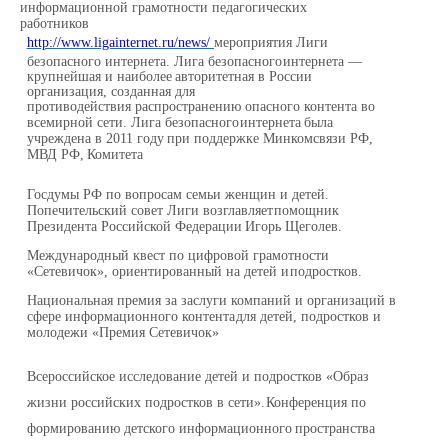
информационной грамотности
педагогических
работников
http://www.ligainternet.ru/news/
мероприятия Лиги
безопасного интернета. Лига безопасного
интернета
—
крупнейшая
и наиболее
авторитетная
в
России
организация, созданная
для
противодействия распространению опасного контента во
всемирной сети. Лига безопасного
интернета
была
учреждена
в
2011
году
при
поддержке Минкомсвязи РФ,
МВД
РФ,
Комитета
Госдумы РФ по вопросам семьи женщин и детей.
Попечительский совет Лиги возглавляет
помощник
Президента
Российской
Федерации
Игорь
Щеголев.
Международный квест по цифровой грамотности
«Сетевичок», ориентированный на детей и
подростков.
Национальная премия за заслуги компаний и организаций в
сфере информационного контента
для детей, подростков
и
молодежи «Премия
Сетевичок»
Всероссийское исследование детей и подростков «Образ
жизни российских подростков в сети».
Конференция
по
формированию
детского
информационного
пространства