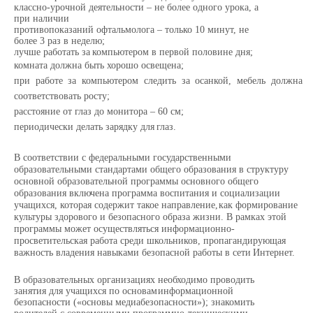
классно-урочной деятельности – не
более одного
урока,
а
при
наличии
противопоказаний офтальмолога – только 10 минут, не
более 3 раз в неделю;
лучше
работать
за
компьютером
в первой половине
дня;
комната
должна
быть
хорошо
освещена;
при
работе
за
компьютером
следить
за
осанкой, мебель
должна
соответствовать
росту;
расстояние от глаз до монитора – 60 см;
периодически
делать
зарядку
для
глаз.
В
соответствии
с
федеральными государственными
образовательными
стандартами
общего образования в структуру
основной образовательной программы основного общего
образования
включена программа воспитания и социализации
учащихся, которая содержит такое направление,
как формирование
культуры здорового и безопасного образа жизни. В рамках этой
программы
может
осуществляться
информационно-
просветительская
работа
среди
школьников, пропагандирующая
важность
владения навыками
безопасной
работы
в
сети
Интернет.
В образовательных организациях необходимо проводить
занятия для учащихся по основам
информационной
безопасности
(«основы
медиабезопасности»);
знакомить